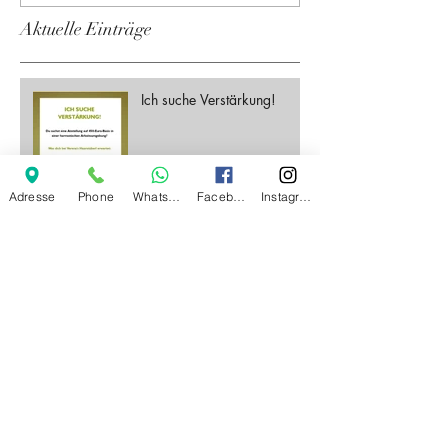
Aktuelle Einträge
Ich suche Verstärkung!
Adresse
Phone
Whatsapp
Facebook
Instagram
CoVid19 - Wiedereröffnung
der Friseure am
04.05.2020
​ ​​ ​OH SUNNY DAY -
Sonnenserie ist da