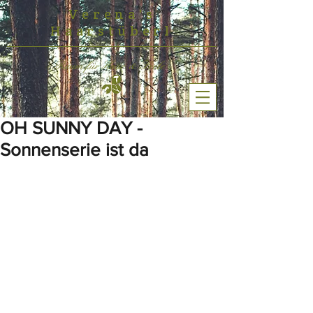
Verena's
Haarstüberl
- Raum für Haar & Seele -
​ ​​ ​OH SUNNY DAY -
Sonnenserie ist da