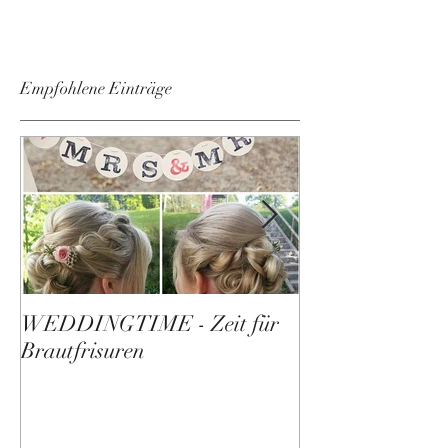
Empfohlene Einträge
WEDDINGTIME - Zeit für
Der Weg zur ei
Brautfrisuren
Homepage