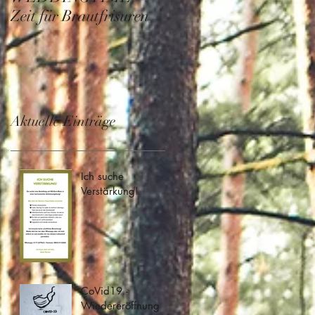
Zeit für Brautfrisuren
Homepage
Aktuelle Einträge
Ich suche
Verstärkung!
CoVid19 -
Wiedereröffnung