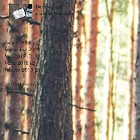
Der Weg zur
eigenen Homepage
Archiv
August 2021
(1)
1 Beitrag
September 2020
(1)
1 Beitrag
Mai 2019
(1)
1 Beitrag
März 2018
(2)
2 Beiträge
Februar 2018
(2)
2 Beiträge
Schlagwörter