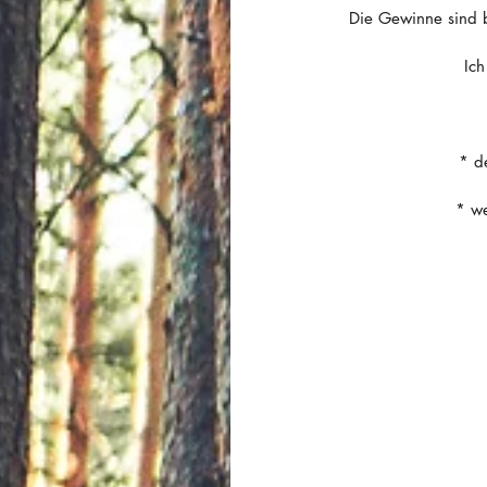
Die Gewinne sind 
Ich
* d
* we