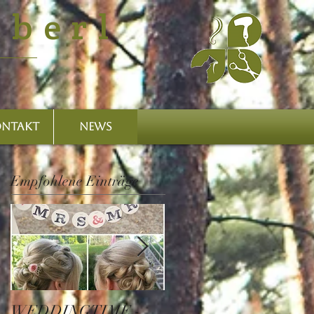
überl
NTAKT
NEWS
Empfohlene Einträge
WEDDINGTIME -
Der Weg zur eigenen