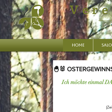
Vere
HOME
SAL
🐣🐰 OSTERGEWINNS
Ich möchte einmal DA
(Ze