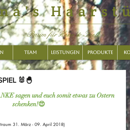
na's Haarst
- Raum für Haar & Seele -
ON
TEAM
LEISTUNGEN
PRODUKTE
KO
PIEL 🐰🐣
NKE sagen und euch somit etwas zu Ostern 
schenken!😍
itraum 31. März - 09. April 2018)