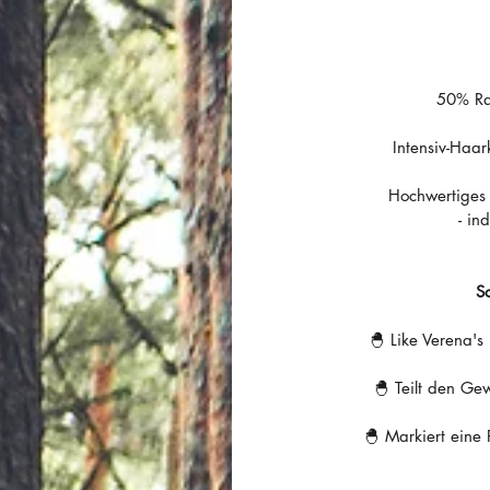
50% Ra
Intensiv-Haa
Hochwertiges
- in
S
🐣 Like Verena's
🐣 Teilt den Gew
🐣 Markiert eine