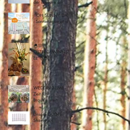
der Friseure am
04.05.2020
​ ​​ ​OH SUNNY DAY
- Sonnenserie ist da
🐣🐰
OSTERGEWINNSPI
EL 🐰🐣
WEDDINGTIME -
Zeit für
Brautfrisuren
Unsere GLYNT-
Shampoos