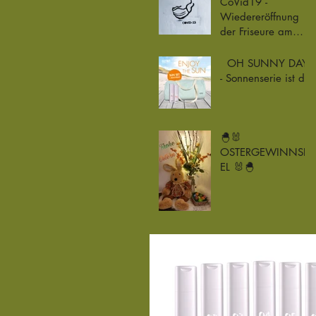
CoVid19 -
Wiedereröffnung
der Friseure am
04.05.2020
​ ​​ ​OH SUNNY DAY
- Sonnenserie ist da
🐣🐰
OSTERGEWINNSPI
EL 🐰🐣