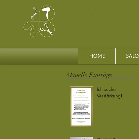
Vere
HOME
SAL
Aktuelle Einträge
Ich suche
Verstärkung!