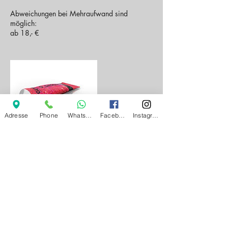
Abweichungen bei Mehraufwand sind
möglich:
ab 18,- €
Adresse
Phone
Whatsapp
Facebook
Instagram
Kontaktangaben
Samerstraße 49, Samerberg, Deutschland