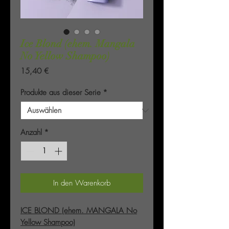
Ice Blond (ehem. Mangala
No Yellow Shampoo)
Preis
15,40 €
Produkte aus dieser Serie
*
Anzahl
*
In den Warenkorb
ICE BLOND (ehem. MANGALA No
Yellow Shampoo)