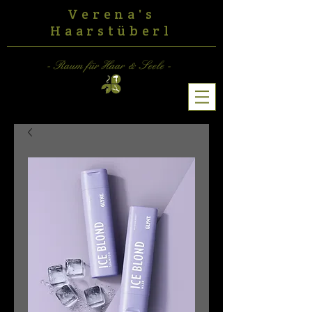
Verena's
Haarstüberl
- Raum für Haar & Seele -